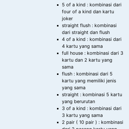
5 of a kind : kombinasi dari
four of a kind dan kartu
joker
straight flush : kombinasi
dari straight dan flush
4 of a kind : kombinasi dari
4 kartu yang sama
full house : kombinasi dari 3
kartu dan 2 kartu yang
sama
flush : kombinasi dari 5
kartu yang memiliki jenis
yang sama
straight : kombinasi 5 kartu
yang berurutan
3 of a kind : kombinasi dari
3 kartu yang sama
2 pair ( 10 pair ) : kombinasi