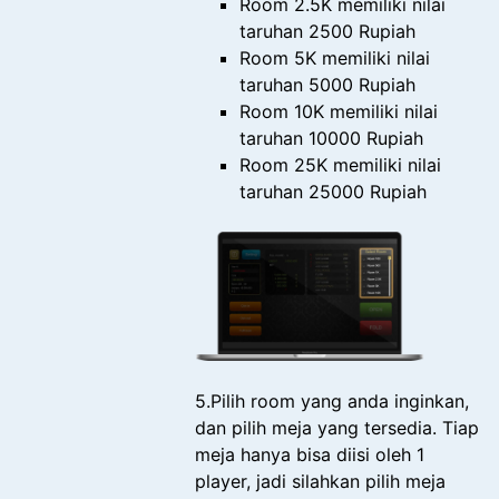
Room 2.5K memiliki nilai
taruhan 2500 Rupiah
Room 5K memiliki nilai
taruhan 5000 Rupiah
Room 10K memiliki nilai
taruhan 10000 Rupiah
Room 25K memiliki nilai
taruhan 25000 Rupiah
5.Pilih room yang anda inginkan,
dan pilih meja yang tersedia. Tiap
meja hanya bisa diisi oleh 1
player, jadi silahkan pilih meja