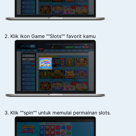
2. Klik ikon Game ""Slots"" favorit kamu
3. Klik ""spin"" untuk memulai permainan slots.