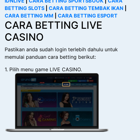
IDNLIVE
|
CARA BETTING SPORTSBOOK
|
CARA
BETTING SLOTS
|
CARA BETTING TEMBAK IKAN
|
CARA BETTING MM
|
CARA BETTING ESPORT
CARA BETTING LIVE
CASINO
Pastikan anda sudah login terlebih dahulu untuk
memulai panduan cara betting berikut:
1. Pilih menu game LIVE CASINO.