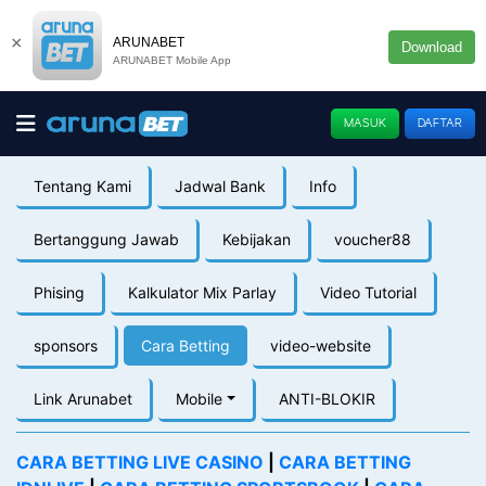
×
ARUNABET
Download
ARUNABET Mobile App
MASUK
DAFTAR
Tentang Kami
Jadwal Bank
Info
Bertanggung Jawab
Kebijakan
voucher88
Phising
Kalkulator Mix Parlay
Video Tutorial
sponsors
Cara Betting
video-website
Link Arunabet
Mobile
ANTI-BLOKIR
CARA BETTING LIVE CASINO
|
CARA BETTING