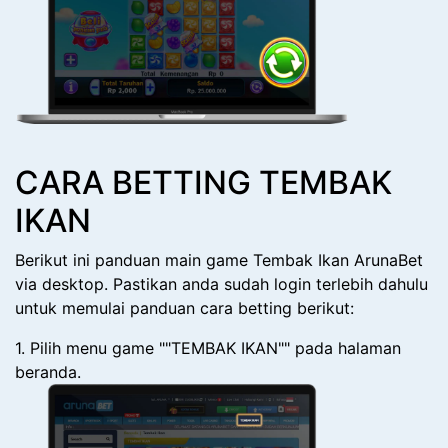
CARA BETTING TEMBAK
IKAN
Berikut ini panduan main game Tembak Ikan ArunaBet
via desktop. Pastikan anda sudah login terlebih dahulu
untuk memulai panduan cara betting berikut:
1. Pilih menu game ""TEMBAK IKAN"" pada halaman
beranda.