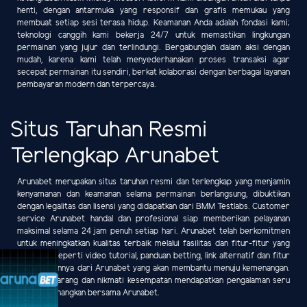
henti, dengan antarmuka yang responsif dan grafis memukau yang
membuat setiap sesi terasa hidup. Keamanan Anda adalah fondasi kami;
teknologi canggih kami bekerja 24/7 untuk memastikan lingkungan
permainan yang jujur dan terlindungi. Bergabunglah dalam aksi dengan
mudah, karena kami telah menyederhanakan proses transaksi agar
secepat permainan itu sendiri, berkat kolaborasi dengan berbagai layanan
pembayaran modern dan terpercaya.
Situs Taruhan Resmi
Terlengkap Arunabet
Arunabet merupakan situs taruhan resmi dan terlengkap yang menjamin
kenyamanan dan keamanan selama permainan berlangsung, dibuktikan
dengan legalitas dan lisensi yang didapatkan dari BMM Testlabs. Customer
service Arunabet handal dan profesional siap memberikan pelayanan
maksimal selama 24 jam penuh setiap hari. Arunabet telah berkomitmen
untuk meningkatkan kualitas terbaik melalui fasilitas dan fitur-fitur yang
diberikan seperti video tutorial, panduan betting, link alternatif dan fitur
menarik lainnya dari Arunabet yang akan membantu menuju kemenangan.
Daftar sekarang dan nikmati kesempatan mendapatkan pengalaman seru
dan menyenangkan bersama Arunabet.