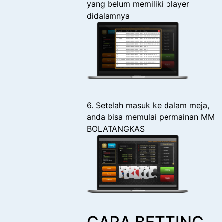
yang belum memiliki player
didalamnya
6. Setelah masuk ke dalam meja,
anda bisa memulai permainan MM
BOLATANGKAS
CARA BETTING