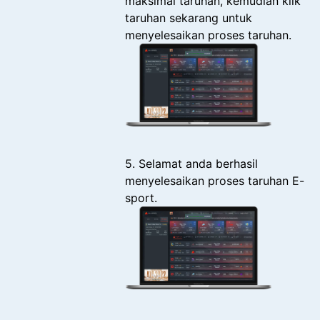
maksimal taruhan, kemudian klik
taruhan sekarang untuk
menyelesaikan proses taruhan.
5. Selamat anda berhasil
menyelesaikan proses taruhan E-
sport.