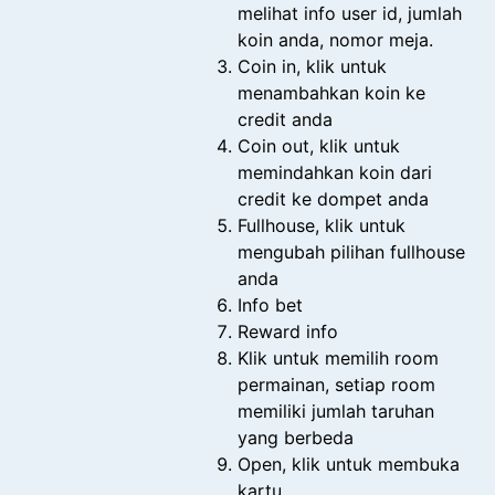
melihat info user id, jumlah
koin anda, nomor meja.
Coin in, klik untuk
menambahkan koin ke
credit anda
Coin out, klik untuk
memindahkan koin dari
credit ke dompet anda
Fullhouse, klik untuk
mengubah pilihan fullhouse
anda
Info bet
Reward info
Klik untuk memilih room
permainan, setiap room
memiliki jumlah taruhan
yang berbeda
Open, klik untuk membuka
kartu