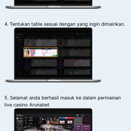
4. Tentukan table sesuai dengan yang ingin dimainkan.
5. Selamat anda berhasil masuk ke dalam permainan
live casino Arunabet