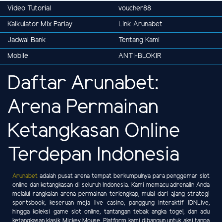
Video Tutorial
voucher88
Kalkulator Mix Parlay
Link Arunabet
Jadwal Bank
Tentang Kami
Mobile
ANTI-BLOKIR
Daftar Arunabet:
Arena Permainan
Ketangkasan Online
Terdepan Indonesia
Arunabet
adalah pusat arena tempat berkumpulnya para penggemar slot
online dan ketangkasan di seluruh Indonesia. Kami memacu adrenalin Anda
melalui rangkaian arena permainan terlengkap, mulai dari ajang strategi
sportsbook, keseruan meja live casino, panggung interaktif IDNLive,
hingga koleksi game slot online, tantangan tebak angka togel, dan adu
ketangkasan klasik Mickey Mouse. Platform kami dibangun untuk aksi tanpa