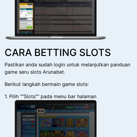
CARA BETTING SLOTS
Pastikan anda sudah login untuk melanjutkan panduan
game seru slots Arunabet.
Berikut langkah bermain game slots:
1. Pilih ""Slots"" pada menu bar halaman