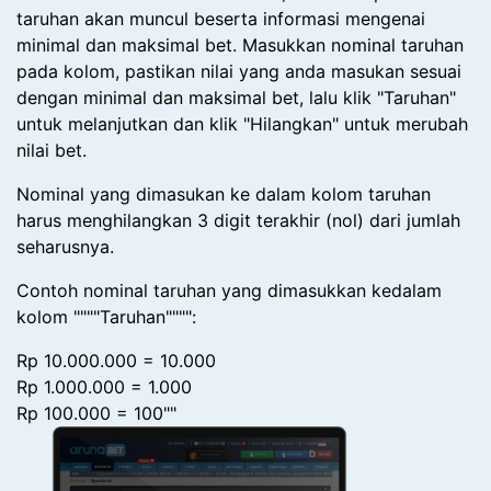
taruhan akan muncul beserta informasi mengenai
minimal dan maksimal bet. Masukkan nominal taruhan
pada kolom, pastikan nilai yang anda masukan sesuai
dengan minimal dan maksimal bet, lalu klik "Taruhan"
untuk melanjutkan dan klik "Hilangkan" untuk merubah
nilai bet.
Nominal yang dimasukan ke dalam kolom taruhan
harus menghilangkan 3 digit terakhir (nol) dari jumlah
seharusnya.
Contoh nominal taruhan yang dimasukkan kedalam
kolom """"Taruhan"""":
Rp 10.000.000 = 10.000
Rp 1.000.000 = 1.000
Rp 100.000 = 100""