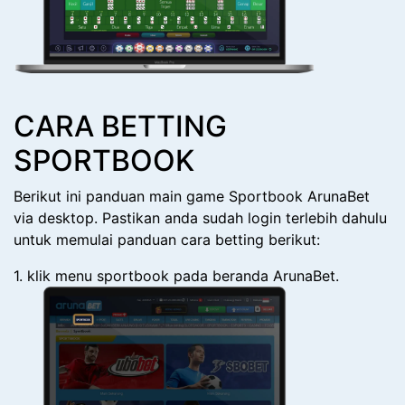
CARA BETTING
SPORTBOOK
Berikut ini panduan main game Sportbook ArunaBet
via desktop. Pastikan anda sudah login terlebih dahulu
untuk memulai panduan cara betting berikut:
1. klik menu sportbook pada beranda ArunaBet.