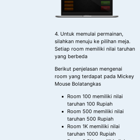
4. Untuk memulai permainan,
silahkan menuju ke pilihan meja.
Setiap room memiliki nilai taruhan
yang berbeda
Berikut penjelasan mengenai
room yang terdapat pada Mickey
Mouse Bolatangkas
Room 100 memiliki nilai
taruhan 100 Rupiah
Room 500 memiliki nilai
taruhan 500 Rupiah
Room 1K memiliki nilai
taruhan 1000 Rupiah