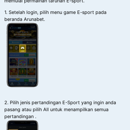
memulai permainan taruhan E-sport.
1. Setelah login, pilih menu game E-sport pada
beranda Arunabet.
2. Pilih jenis pertandingan E-Sport yang ingin anda
pasang atau pilih All untuk menampilkan semua
pertandingan .