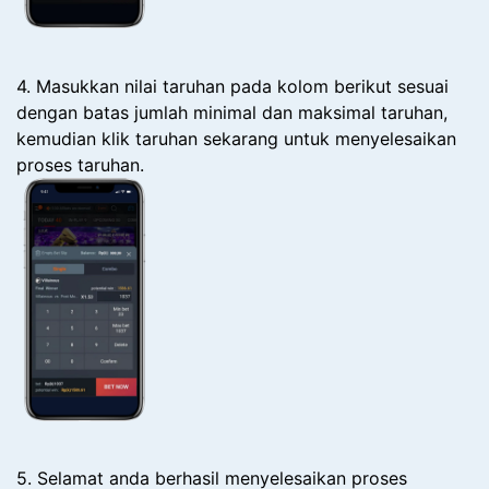
4. Masukkan nilai taruhan pada kolom berikut sesuai
dengan batas jumlah minimal dan maksimal taruhan,
kemudian klik taruhan sekarang untuk menyelesaikan
proses taruhan.
5. Selamat anda berhasil menyelesaikan proses