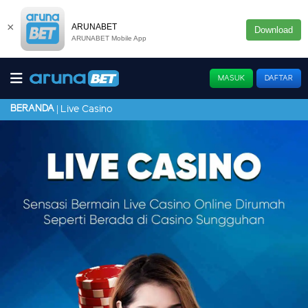
×
ARUNABET
Download
ARUNABET Mobile App
MASUK
DAFTAR
BERANDA
Live Casino