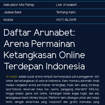
Kalkulator Mix Parlay
Link Arunabet
Jadwal Bank
Tentang Kami
Mobile
ANTI-BLOKIR
Daftar Arunabet:
Arena Permainan
Ketangkasan Online
Terdepan Indonesia
Arunabet
adalah pusat arena tempat berkumpulnya para penggemar slot
online dan ketangkasan di seluruh Indonesia. Kami memacu adrenalin Anda
melalui rangkaian arena permainan terlengkap, mulai dari ajang strategi
sportsbook, keseruan meja live casino, panggung interaktif IDNLive,
hingga koleksi game slot online, tantangan tebak angka togel, dan adu
ketangkasan klasik Mickey Mouse. Platform kami dibangun untuk aksi tanpa
henti, dengan antarmuka yang responsif dan grafis memukau yang